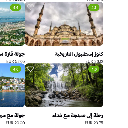
4.6
4.7
كنوز إسطنبول التاريخية
جولة قارة آس
52.65 EUR
36.12 EUR
4.6
4.6
رحلة إلى صبنجة مع غداء
جولة مع مرشد
20.00 EUR
23.75 EUR