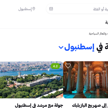
إسطنبول
ة
والمعالم السياحية
 في
إسطنبول
4.2
لى صهريج البازيليك
جولة مع مرشد في إسطنبول