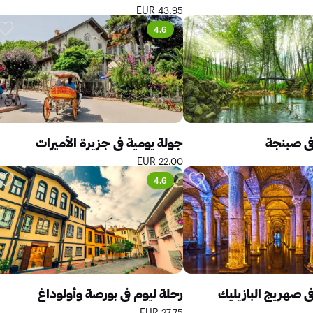
43.95 EUR
4.6
في صبنجة
جولة يومية في جزيرة الأميرات
22.00 EUR
4.6
ي صهريج البازيليك
رحلة ليوم في بورصة وأولوداغ
27.75 EUR