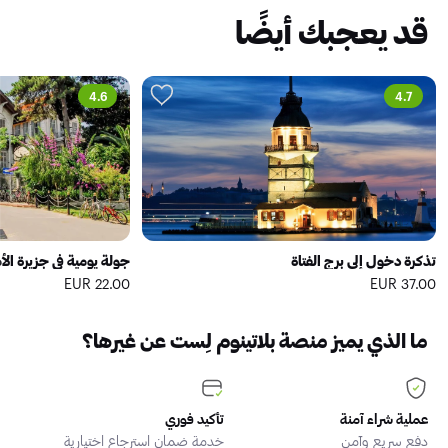
قد يعجبك أيضًا
4.6
4.7
تذكرة دخول إلى برج الفتاة
جولة يومية في جزيرة الأ
22.00 EUR
37.00 EUR
ما الذي يميز منصة بلاتينوم لِست عن غيرها؟
عملية شراء آمنة
تأكيد فوري
دفع سريع وآمن
خدمة ضمان استرجاع اختيارية