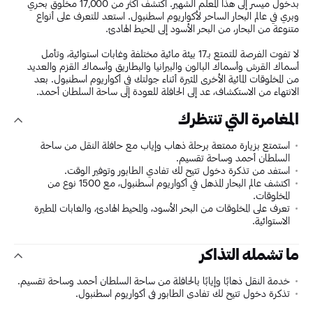
بدخول ميسر إلى هذا المعلم الشهير. اكتشف أكثر من 17,000 مخلوق بحري
وبري في عالم البحار الساحر لأكواريوم اسطنبول. استعد للتعرف على أنواع
متنوعة من البحار، من البحر الأسود إلى المحيط الهادئ.
لا تفوت الفرصة للتمتع بـ17 بيئة مائية مختلفة وغابات استوائية، وتأمل
أسماك القرش وأسماك البالون والبيرانيا والبطاريق وأسماك القزم والعديد
من المخلوقات المائية الأخرى المثيرة أثناء جولتك في أكواريوم اسطنبول. بعد
الانتهاء من الاستكشاف، عد إلى الحافلة للعودة إلى ساحة السلطان أحمد.
المغامرة التي تنتظرك
استمتع بزيارة ممتعة برحلة ذهاب وإياب مع حافلة النقل من ساحة
السلطان أحمد وساحة تقسيم.
استفد من تذكرة دخول تتيح لك تفادي الطابور وتوفير الوقت.
اكتشف عالم البحار المذهل في أكواريوم اسطنبول، مع 1500 نوع من
المخلوقات.
تعرف على المخلوقات من البحر الأسود، والمحيط الهادئ، والغابات المطيرة
الاستوائية.
ما تشمله التذاكر
خدمة النقل ذهابًا وإيابًا بالحافلة من ساحة السلطان أحمد وساحة تقسيم.
تذكرة دخول تتيح لك تفادي الطابور في أكواريوم اسطنبول.