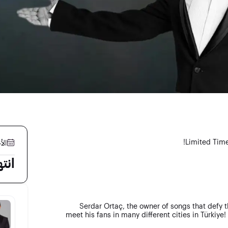
Limited Time
الأحد 8
انت
Serdar Ortaç, the owner of songs that defy t
meet his fans in many different cities in Türkiye! 