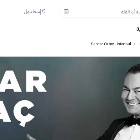
إسطنبول
ة
ة
Serdar Ortaç - İstanbul