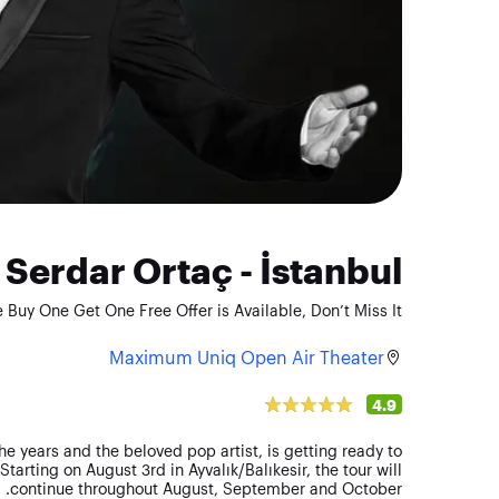
Serdar Ortaç - İstanbul
 Buy One Get One Free Offer is Available, Don’t Miss It!
Maximum Uniq Open Air Theater
4.9
he years and the beloved pop artist, is getting ready to
Starting on August 3rd in Ayvalık/Balıkesir, the tour will
continue throughout August, September and October.