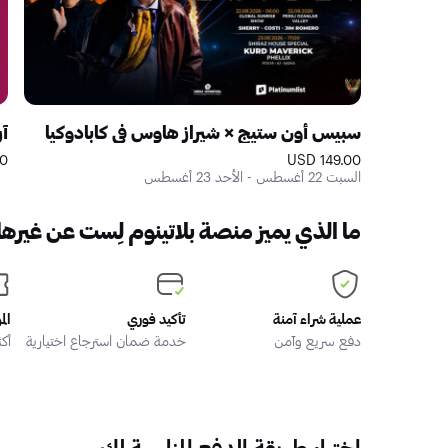
سبيس أون ستيج × شيراز هاوس في كابادوكيا
آ
ED
149.00 USD
السبت 22 أغسطس - الأحد 23 أغسطس
ما الذي يميز منصة بلاتينوم لِست عن غيرها
عملية شراء آمنة
تأكيد فوري
الم
دفع سريع وآمن
خدمة ضمان استرجاع اختيارية
أكثر من
اختيار طريقة الدفع المناسبة لك